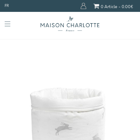
FR
0 Article
0.00€