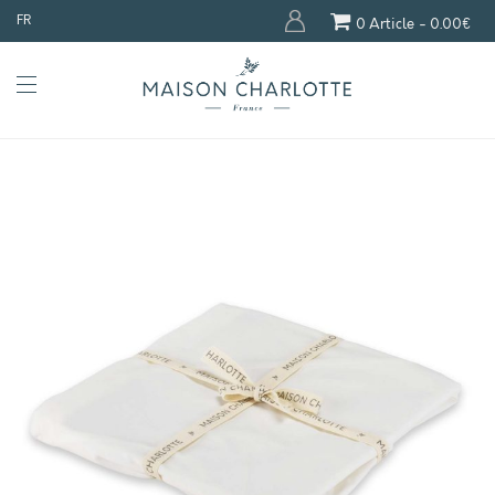
FR
0 Article
0.00€