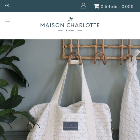
FR
0 Article
0.00€