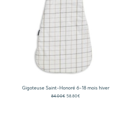
Gigoteuse Saint-Honoré 6-18 mois hiver
Le prix initial était : 84.00€.
Le prix actuel est : 58.80€.
84.00
€
58.80
€