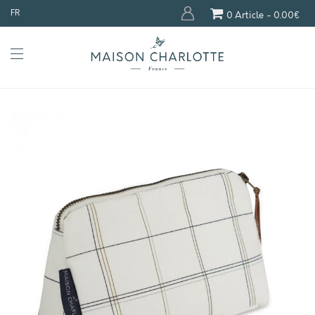
FR
0 Article
0.00€