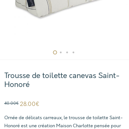
Trousse de toilette canevas Saint-
Honoré
Le
28.00
€
Le
40.00
€
prix
prix
initial
actuel
était :
est :
Ornée de délicats carreaux, le trousse de toilette Saint-
40.00€.
28.00€.
Honoré est une création Maison Charlotte pensée pour