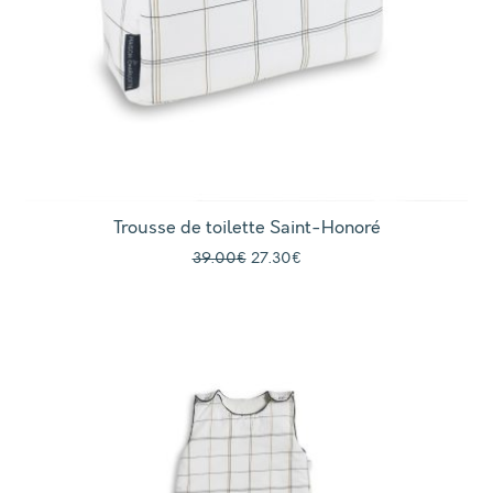
Trousse de toilette Saint-Honoré
Le prix initial était : 39.00€.
Le prix actuel est : 27.30€.
39.00
€
27.30
€